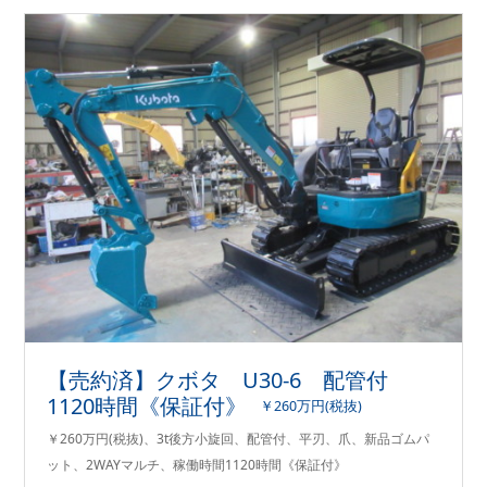
【売約済】クボタ U30-6 配管付
1120時間《保証付》
￥260万円(税抜)
￥260万円(税抜)、3t後方小旋回、配管付、平刃、爪、新品ゴムパ
ット、2WAYマルチ、稼働時間1120時間《保証付》