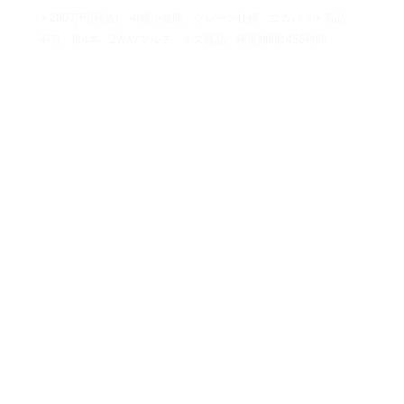
￥200万円(税抜)、4t超小旋回、クレーン仕様、ゴムパット新品、
平刃、爪4本、2WAYマルチ、イス新品、稼働時間1456時間
【売約済】クボタ RX406E クレーン