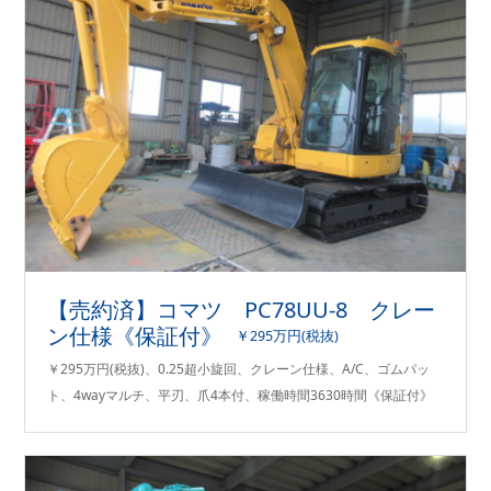
【売約済】コマツ PC78UU-8 クレー
ン仕様《保証付》
￥295万円(税抜)
￥295万円(税抜)、0.25超小旋回、クレーン仕様、A/C、ゴムパッ
ト、4wayマルチ、平刃、爪4本付、稼働時間3630時間《保証付》