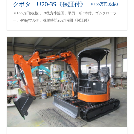
クボタ U20-3S《保証付》
￥165万円(税抜)
￥165万円(税抜)、2t後方小旋回、平刃、爪3本付、ゴムクローラ
ー、4wayマルチ、稼働時間2024時間《保証付》