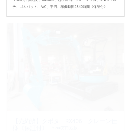
チ、ゴムパット、A/C、平刃、稼働時間2840時間《保証付》
【売約済】クボタ RX406 クレーン仕
様《保証付》
￥200万円(税抜)