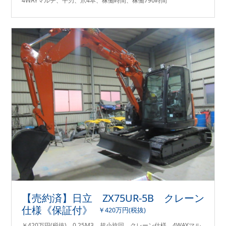
4WAYマルチ、平刃、爪4本、稼働時間、稼働790時間
【売約済】日立 ZX75UR-5B クレーン
仕様《保証付》
￥420万円(税抜)
￥420万円(税抜)、0.25M3、超小旋回、クレーン仕様、4WAYマル