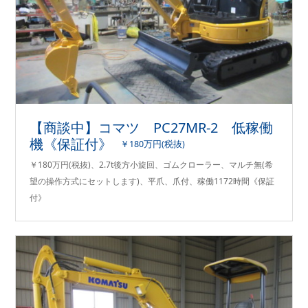
【商談中】コマツ PC27MR-2 低稼働
機《保証付》
￥180万円(税抜)
￥180万円(税抜)、2.7t後方小旋回、ゴムクローラー、マルチ無(希
望の操作方式にセットします)、平爪、爪付、稼働1172時間《保証
付》