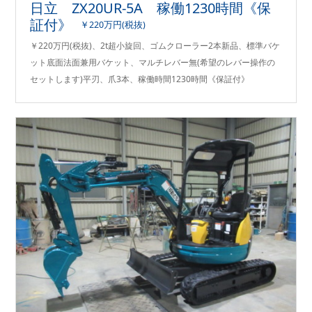
日立 ZX20UR-5A 稼働1230時間《保
証付》
￥220万円(税抜)
￥220万円(税抜)、2t超小旋回、ゴムクローラー2本新品、標準バケ
ット底面法面兼用バケット、マルチレバー無(希望のレバー操作の
セットします)平刃、爪3本、稼働時間1230時間《保証付》