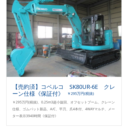
【売約済】コベルコ SK80UR-6E クレ
ーン仕様《保証付》
￥295万円(税抜)
￥295万円(税抜)、0.25m3超小旋回、オフセットブーム、クレーン
仕様、ゴムパット新品、A/C、平刃、爪4本付、4WAYマルチ、メー
ター表示3940時間《保証付》