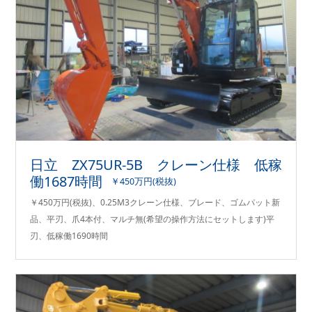
日立 ZX75UR-5B クレーン仕様 低稼
働1687時間
￥450万円(税抜)
￥450万円(税抜)、0.25M3クレーン仕様、ブレード、ゴムパット新
品、平刃、爪4本付、マルチ無(希望の操作方法にセットします)平
刃、低稼働1690時間