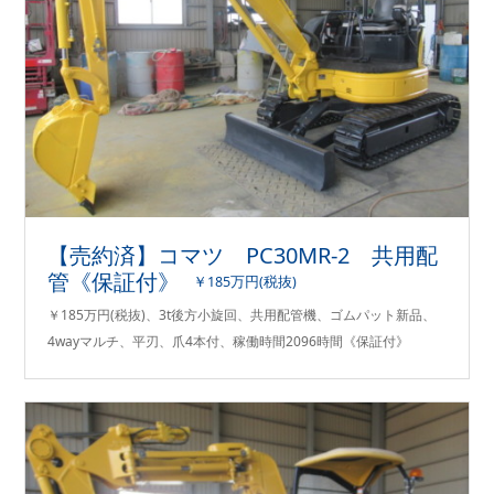
【売約済】コマツ PC30MR-2 共用配
管《保証付》
￥185万円(税抜)
￥185万円(税抜)、3t後方小旋回、共用配管機、ゴムパット新品、
4wayマルチ、平刃、爪4本付、稼働時間2096時間《保証付》