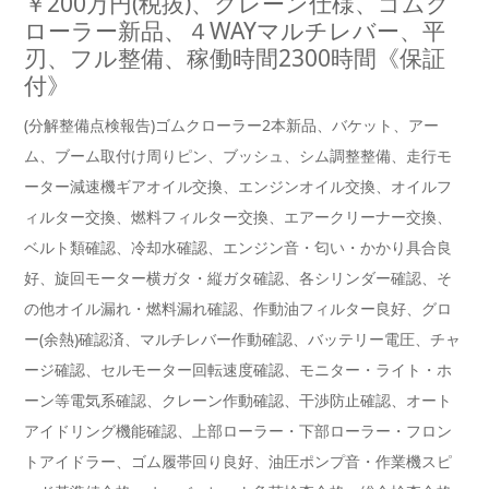
￥200万円(税抜)、クレーン仕様、ゴムク
ローラー新品、４WAYマルチレバー、平
刃、フル整備、稼働時間2300時間《保証
付》
(分解整備点検報告)ゴムクローラー2本新品、バケット、アー
ム、ブーム取付け周りピン、ブッシュ、シム調整整備、走行モ
ーター減速機ギアオイル交換、エンジンオイル交換、オイルフ
ィルター交換、燃料フィルター交換、エアークリーナー交換、
ベルト類確認、冷却水確認、エンジン音・匂い・かかり具合良
好、旋回モーター横ガタ・縦ガタ確認、各シリンダー確認、そ
の他オイル漏れ・燃料漏れ確認、作動油フィルター良好、グロ
ー(余熱)確認済、マルチレバー作動確認、バッテリー電圧、チャ
ージ確認、セルモーター回転速度確認、モニター・ライト・ホ
ーン等電気系確認、クレーン作動確認、干渉防止確認、オート
アイドリング機能確認、上部ローラー・下部ローラー・フロン
トアイドラー、ゴム履帯回り良好、油圧ポンプ音・作業機スピ