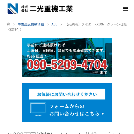
中古建設機械情報
ALL
【売約済】クボタ RX306 クレーン仕様
《保証付》