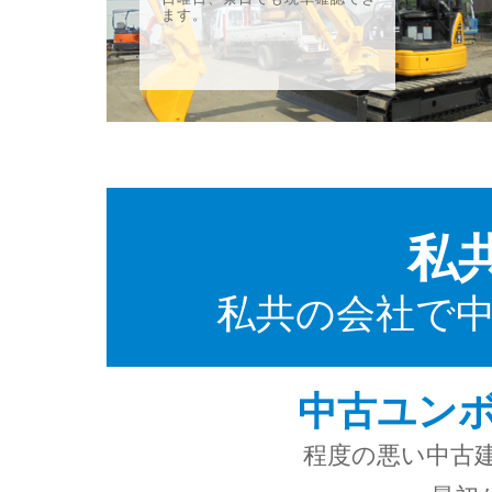
ます。
私
私共の会社で
中古ユン
程度の悪い中古