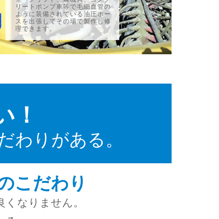
リートポンプ車等で毛細血管の
ように装備されている油圧ホー
スを出張してその場で製作し修
理できます。
い！
だわりがある。
のこだわり
良くなりません。