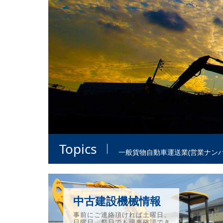
通
Topics
一般貨物自動車運送業(営業ナン
従業員募集中
中古建設機械情報
事前にご連絡頂ければ土曜日、
日曜日、祭日でも現車確認でき