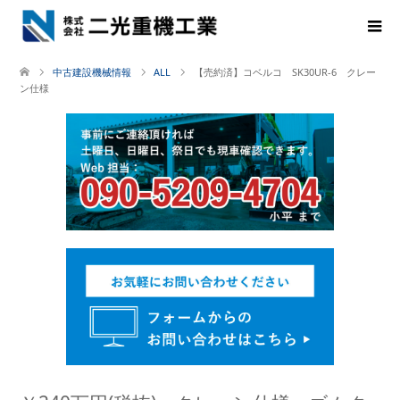
中古建設機械情報
ALL
【売約済】コベルコ SK30UR-6 クレー
ン仕様