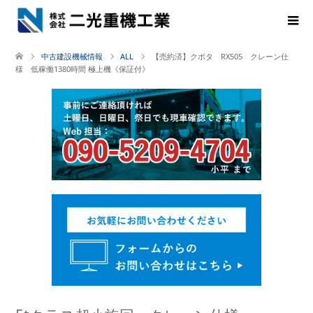
中古建設機械情報
ALL
【売約済】クボタ RX505 クレーン仕
様 低稼働1380時間 極上機《保証付》