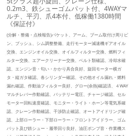
5tクラス超小旋回、クレーン仕様、
0.2m3、鉄シューゴムパット付、4WAYマ
ルチ、平刃、爪4本付、低稼働1380時間
《保証付》
(分解・整備・点検報告)バケット、アーム、ブーム取付け周りピ
ン、ブッシュ、シム調整整備、走行モーター減速機ギアオイル
交換、エンジンオイル交換、オイルフィルター交換、燃料フィ
ルター交換、エアークリーナー交換、ベルト類確認、冷却水確
認、エンジン音・匂い・かかり具合良好、旋回モーター横ガ
タ・縦ガタ確認、各シリンダー確認、その他オイル漏れ・燃料
漏れ確認、作動油フィルター良好、グロー(余熱)確認済、４WAY
マルチレバー作動確認、バッテリー電圧、チャージ確認、セル
モーター回転速度確認、モニター・ライト・ホーン等電気系確
認、クレーン作動確認、干渉防止確認、オートアイドリング確
認、上部ローラー・下部ローラー・フロントアイドラー、ゴム
パット及び鉄シュー・履帯回り良好、油圧ポンプ音・作業機ス