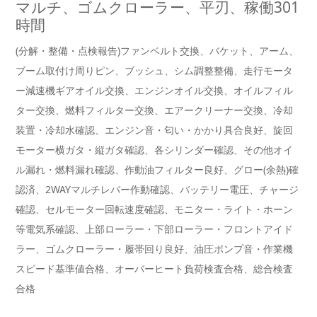
マルチ、ゴムクローラー、平刃、稼働301
時間
(分解・整備・点検報告)ファンベルト交換、バケット、アーム、
ブーム取付け周りピン、ブッシュ、シム調整整備、走行モータ
ー減速機ギアオイル交換、エンジンオイル交換、オイルフィル
ター交換、燃料フィルター交換、エアークリーナー交換、冷却
装置・冷却水確認、エンジン音・匂い・かかり具合良好、旋回
モーター横ガタ・縦ガタ確認、各シリンダー確認、その他オイ
ル漏れ・燃料漏れ確認、作動油フィルター良好、グロー(余熱)確
認済、2WAYマルチレバー作動確認、バッテリー電圧、チャージ
確認、セルモーター回転速度確認、モニター・ライト・ホーン
等電気系確認、上部ローラー・下部ローラー・フロントアイド
ラー、ゴムクローラー・履帯回り良好、油圧ポンプ音・作業機
スピード基準値合格、オーバーヒート負荷検査合格、総合検査
合格