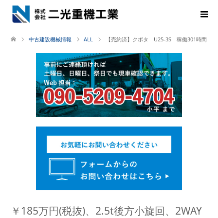
中古建設機械情報
ALL
【売約済】クボタ U25-3S 稼働301時間
￥185万円(税抜)、2.5t後方小旋回、2WAY