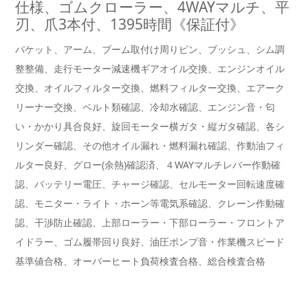
仕様、ゴムクローラー、4WAYマルチ、平
刃、爪3本付、1395時間《保証付》
バケット、アーム、ブーム取付け周りピン、ブッシュ、シム調
整整備、走行モーター減速機ギアオイル交換、エンジンオイル
交換、オイルフィルター交換、燃料フィルター交換、エアーク
リーナー交換、ベルト類確認、冷却水確認、エンジン音・匂
い・かかり具合良好、旋回モーター横ガタ・縦ガタ確認、各シ
リンダー確認、その他オイル漏れ・燃料漏れ確認、作動油フィ
ルター良好、グロー(余熱)確認済、４WAYマルチレバー作動確
認、バッテリー電圧、チャージ確認、セルモーター回転速度確
認、モニター・ライト・ホーン等電気系確認、クレーン作動確
認、干渉防止確認、上部ローラー・下部ローラー・フロントア
イドラー、ゴム履帯回り良好、油圧ポンプ音・作業機スピード
基準値合格、オーバーヒート負荷検査合格、総合検査合格