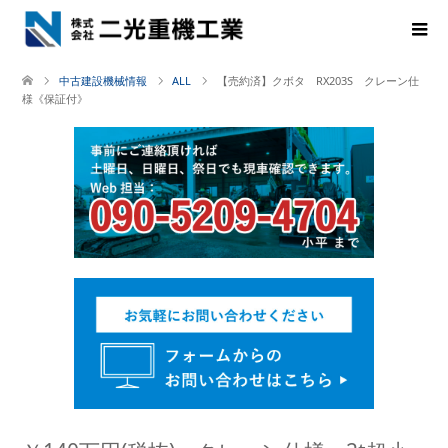
中古建設機械情報
ALL
【売約済】クボタ RX203S クレーン仕
様《保証付》