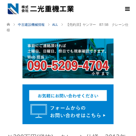
中古建設機械情報
ALL
【売約済】ヤンマー B7-5B クレーン仕
様