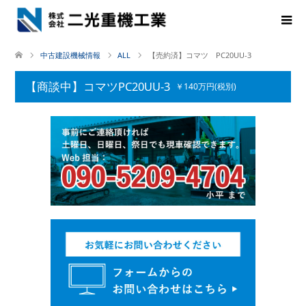
中古建設機械情報
ALL
【売約済】コマツ PC20UU-3
【商談中】コマツPC20UU-3
￥140万円(税別)