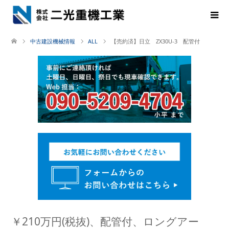
中古建設機械情報
ALL
【売約済】日立 ZX30U-3 配管付
￥210万円(税抜)、配管付、ロングアー