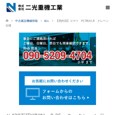
中古建設機械情報
ALL
【売約済】コマツ PC78UU-8 クレーン
仕様