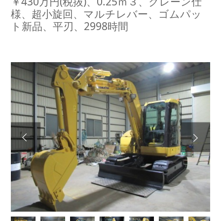
￥430万円(税抜)、0.25ｍ３、クレーン仕
様、超小旋回、マルチレバー、ゴムパッ
ト新品、平刃、2998時間
Next