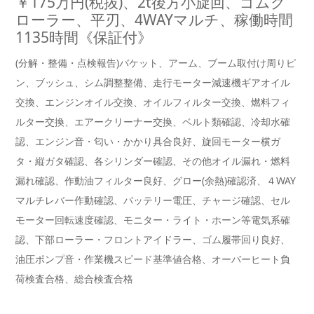
￥175万円(税抜)、2t後方小旋回、ゴムク
ローラー、平刃、4WAYマルチ、稼働時間
1135時間《保証付》
(分解・整備・点検報告)バケット、アーム、ブーム取付け周りピ
ン、ブッシュ、シム調整整備、走行モーター減速機ギアオイル
交換、エンジンオイル交換、オイルフィルター交換、燃料フィ
ルター交換、エアークリーナー交換、ベルト類確認、冷却水確
認、エンジン音・匂い・かかり具合良好、旋回モーター横ガ
タ・縦ガタ確認、各シリンダー確認、その他オイル漏れ・燃料
漏れ確認、作動油フィルター良好、グロー(余熱)確認済、４WAY
マルチレバー作動確認、バッテリー電圧、チャージ確認、セル
モーター回転速度確認、モニター・ライト・ホーン等電気系確
認、下部ローラー・フロントアイドラー、ゴム履帯回り良好、
油圧ポンプ音・作業機スピード基準値合格、オーバーヒート負
荷検査合格、総合検査合格