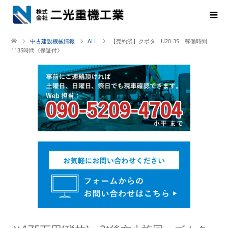
中古建設機械情報
ALL
【売約済】クボタ U20-3S 稼働時間
1135時間《保証付》