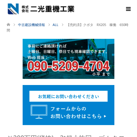
中古建設機械情報
ALL
【売約済】クボタ RX205 稼働 650時
間