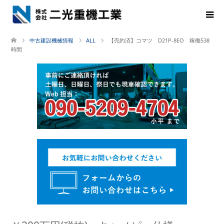
中古建設機械情報
ALL
【売約済】コマツ D21P-8EO 稼働538
時間