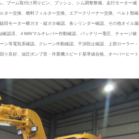
ーム、ブーム取付け周りピン、ブッシュ、シム調整整備、走行モーター減
ルター交換、燃料フィルター交換、エアークリーナー交換、ベルト類確
旋回モーター横ガタ・縦ガタ確認、各シリンダー確認、その他オイル漏
)確認済、４WAYマルチレバー作動確認、バッテリー電圧、チャージ確
ーン等電気系確認、クレーン作動確認、干渉防止確認、上部ローラー・
回り良好、油圧ポンプ音・作業機スピード基準値合格、オーバーヒート