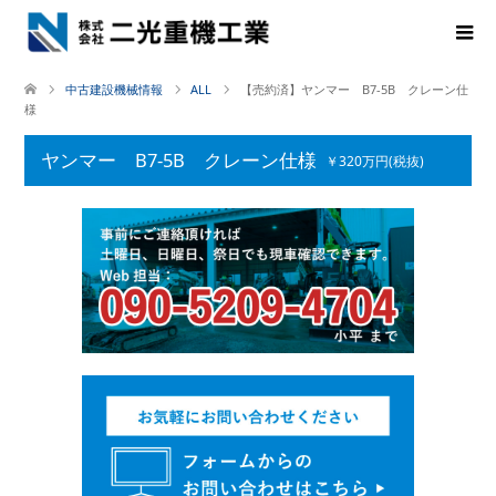
中古建設機械情報
ALL
【売約済】ヤンマー B7-5B クレーン仕
様
ヤンマー B7-5B クレーン仕様
￥320万円(税抜)