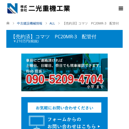
中古建設機械情報
ALL
【売約済】コマツ PC20MR-3 配管付
【売約済】コマツ PC20MR-3 配管付
￥210万円(税抜)