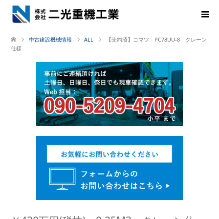
中古建設機械情報
ALL
【売約済】コマツ PC78UU-8 クレーン
仕様