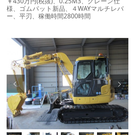
￥430万円(税抜)、0.25M3、クレーン仕
様、ゴムパット新品、４WAYマルチレバ
ー、平刃、稼働時間2800時間
Next