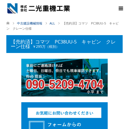
中古建設機械情報
ALL
【売約済】コマツ PC38UU-5 キャビ
ン クレーン仕様
【売約済】コマツ PC38UU-5 キャビン クレ
ーン仕様
￥295万（税別）