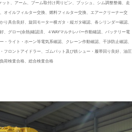
バケット、アーム、ブーム取付け周りピン、ブッシュ、シム調整整備、走
、オイルフィルター交換、燃料フィルター交換、エアークリーナー交
かり具合良好、旋回モーター横ガタ・縦ガタ確認、各シリンダー確認、
、グロー(余熱)確認済、４WAYマルチレバー作動確認、バッテリー電
ー・ライト・ホーン等電気系確認、クレーン作動確認、干渉防止確認、
・フロントアイドラー、ゴムパット及び鉄シュー・履帯回り良好、油圧
負荷検査合格、総合検査合格