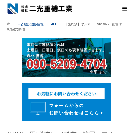
中古建設機械情報
ALL
【売約済】ヤンマー Vio30-6 配管付
稼働670時間