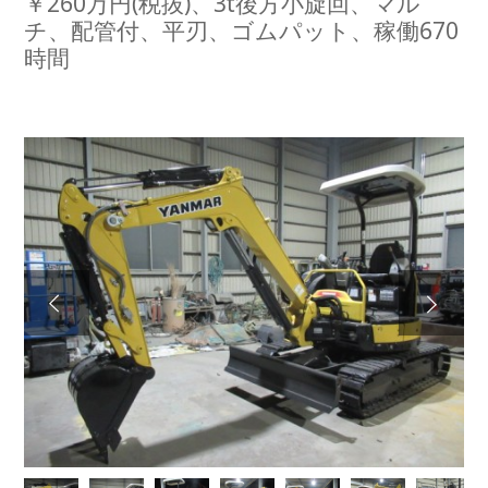
￥260万円(税抜)、3t後方小旋回、マル
チ、配管付、平刃、ゴムパット、稼働670
時間
Next