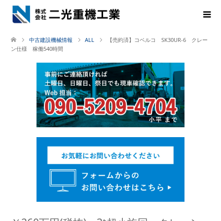
中古建設機械情報
ALL
【売約済】コベルコ SK30UR-6 クレー
ン仕様 稼働540時間