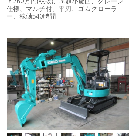
￥260万円(税抜)、3t超小旋回、クレーン
仕様、マルチ付、平刃、ゴムクローラ
ー、稼働540時間
Next