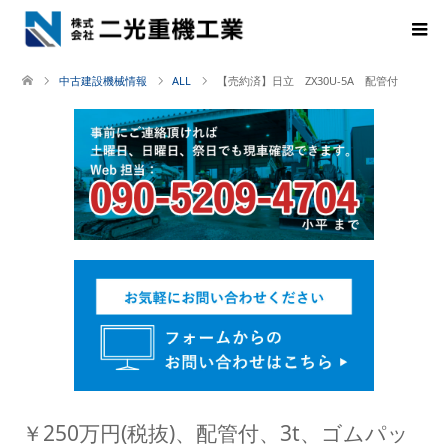
中古建設機械情報
ALL
【売約済】日立 ZX30U-5A 配管付
￥250万円(税抜)、配管付、3t、ゴムパッ