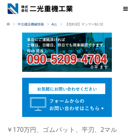
中古建設機械情報
ALL
【売約済】ヤンマーB2-5Σ
￥170万円、ゴムパット、平刃、2マル