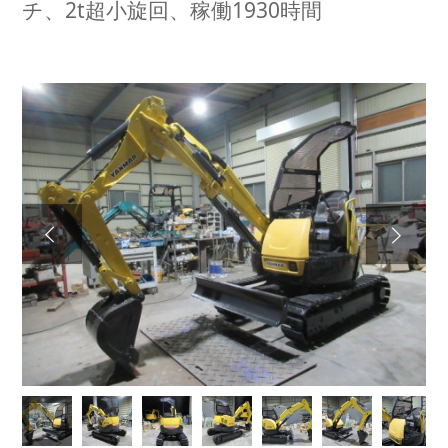
チ、2t超小旋回、稼働1930時間
Next