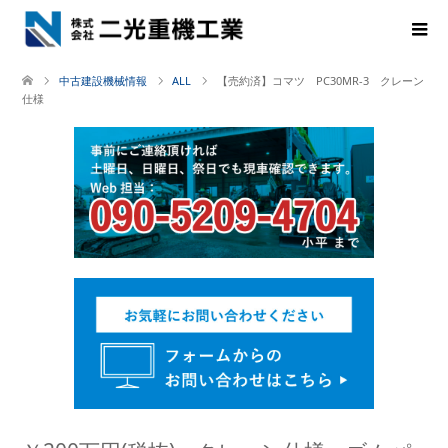
中古建設機械情報
ALL
【売約済】コマツ PC30MR-3 クレーン
仕様