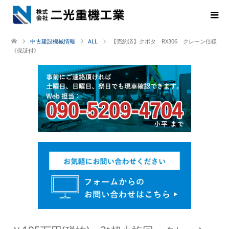
中古建設機械情報
ALL
【売約済】クボタ RX306 クレーン仕様
《保証付》