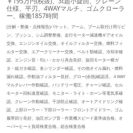
￥195万円(税抜)、3t超小旋回、クレーン
仕様、平刃、4WAYマルチ、ゴムクローラ
ー、稼働1857時間
(分解・整備・点検報告)バケット、アーム、ブーム取付け周りピ
ン、ブッシュ、シム調整整備、走行モーター減速機ギアオイル
交換、エンジンオイル交換、オイルフィルター交換、燃料フィ
ルター交換、エアークリーナー交換、ベルト類確認、冷却水確
認、エンジン音・匂い・かかり具合良好、旋回モーター横ガ
タ・縦ガタ確認、各シリンダー確認、その他オイル漏れ・燃料
漏れ確認、作動油フィルター良好、グロー(余熱)確認済、４WAY
マルチレバー作動確認、バッテリー電圧、チャージ確認、セル
モーター回転速度確認、モニター・ライト・ホーン等電気系確
認、クレーン作動確認、干渉防止確認、オートアイドリング確
認、上部ローラー・下部ローラー・フロントアイドラー、ゴム
履帯回り良好、油圧ポンプ音・作業機スピード基準値合格、オ
ーバーヒート負荷検査合格、総合検査合格