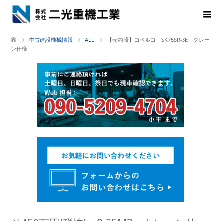
中古建設機械情報
ALL
【売約済】コベルコ SK75SR-3E クレー
ン仕様