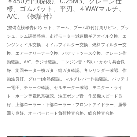
￥450万円(税抜)、0.25M3、クレーン仕
様、ゴムパット、平刃、４WAYマルチ、
A/C、《保証付》
(整備点検報告)バケット、アーム、ブーム取付け周りピン、ブッ
シュ、シム調整整備、走行モーター減速機ギアオイル交換、エ
ンジンオイル交換、オイルフィルター交換、燃料フィルター交
換、エアークリーナー交換、バケットツース交換、クレーン作
動確認、A/C、ラジオ確認、エンジン音・匂い・かかり具合良
好、旋回モーター横ガタ・縦ガタ確認、各シリンダー確認、作
動油良好、グロー(余熱)確認、マルチレバー作動確認、バッテリ
ー電圧、チャージ確認、セルモーター確認、モニター・ライ
ト・ホーン等電気系確認、油圧ポンプ音・作業機スピード良
好、上部ローラー・下部ローラー・フロントアイドラー、履帯
回り良好、オーバーヒート負荷検査合格、総合検査合格