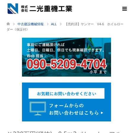
中古建設機械情報
ALL
【売約済】ヤンマー V4-6 ホイルロー
ダー《保証付》