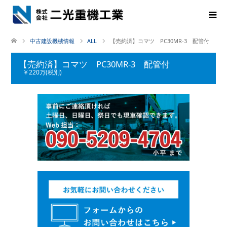
中古建設機械情報
ALL
【売約済】コマツ PC30MR-3 配管付
【売約済】コマツ PC30MR-3 配管付
￥220万(税別)