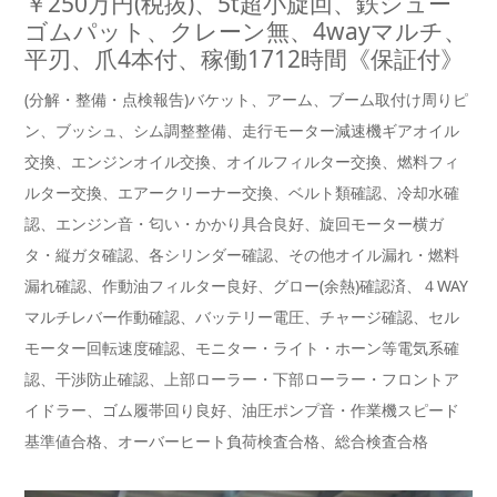
￥250万円(税抜)、5t超小旋回、鉄シュー
ゴムパット、クレーン無、4wayマルチ、
平刃、爪4本付、稼働1712時間《保証付》
(分解・整備・点検報告)バケット、アーム、ブーム取付け周りピ
ン、ブッシュ、シム調整整備、走行モーター減速機ギアオイル
交換、エンジンオイル交換、オイルフィルター交換、燃料フィ
ルター交換、エアークリーナー交換、ベルト類確認、冷却水確
認、エンジン音・匂い・かかり具合良好、旋回モーター横ガ
タ・縦ガタ確認、各シリンダー確認、その他オイル漏れ・燃料
漏れ確認、作動油フィルター良好、グロー(余熱)確認済、４WAY
マルチレバー作動確認、バッテリー電圧、チャージ確認、セル
モーター回転速度確認、モニター・ライト・ホーン等電気系確
認、干渉防止確認、上部ローラー・下部ローラー・フロントア
イドラー、ゴム履帯回り良好、油圧ポンプ音・作業機スピード
基準値合格、オーバーヒート負荷検査合格、総合検査合格