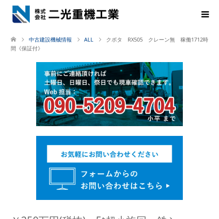
中古建設機械情報
ALL
クボタ RX505 クレーン無 稼働1712時
間《保証付》