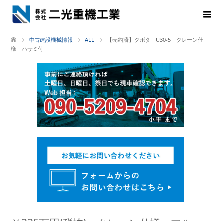
中古建設機械情報
ALL
【売約済】クボタ U30-5 クレーン仕
様 ハサミ付