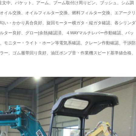
品注文中、バケット、アーム、ブーム取付け周りピン、ブッシュ、シム調
オイル交換、オイルフィルター交換、燃料フィルター交換、エアークリ
匂い・かかり具合良好、旋回モーター横ガタ・縦ガタ確認、各シリンダ
ター良好、グロー(余熱)確認済、４WAYマルチレバー作動確認、バッ
、モニター・ライト・ホーン等電気系確認、クレーン作動確認、干渉防
ラー、ゴム履帯回り良好、油圧ポンプ音・作業機スピード基準値合格、