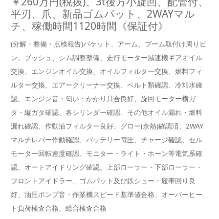
￥260万円(税抜)、3t後方小旋回、配管付、
平刃、爪、新品ゴムパット、2WAYマル
チ、稼働時間1120時間《保証付》
(分解・整備・点検報告)バケット、アーム、ブーム取付け周りピ
ン、ブッシュ、シム調整整備、走行モーター減速機ギアオイル
交換、エンジンオイル交換、オイルフィルター交換、燃料フィ
ルター交換、エアークリーナー交換、ベルト類確認、冷却水確
認、エンジン音・匂い・かかり具合良好、旋回モーター横ガ
タ・縦ガタ確認、各シリンダー確認、その他オイル漏れ・燃料
漏れ確認、作動油フィルター良好、グロー(余熱)確認済、2WAY
マルチレバー作動確認、バッテリー電圧、チャージ確認、セル
モーター回転速度確認、モニター・ライト・ホーン等電気系確
認、オートアイドリング確認、上部ローラー・下部ローラー・
フロントアイドラー、ゴムパット及び鉄シュー・履帯回り良
好、油圧ポンプ音・作業機スピード基準値合格、オーバーヒー
ト負荷検査合格、総合検査合格