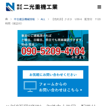
中古建設機械情報
ALL
【売約済】クボタ U30-6 配管付 1120
時間《保証付》