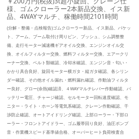
￥200万円(税抜)3t超小旋回、クレーン仕
様、ゴムクローラー2本新品交換、イス新
品、4WAYマルチ、稼働時間2101時間
(分解・整備・点検報告)ゴムクローラー新品、イス新品、バケッ
ト、アーム、ブーム取付け周りピン、ブッシュ、シム調整整
備、走行モーター減速機ギアオイル交換、エンジンオイル交
換、オイルフィルター交換、燃料フィルター交換、エアークリ
ーナー交換、ベルト類確認、冷却水確認、エンジン音・匂い・
かかり具合良好、旋回モーター横ガタ・縦ガタ確認、各シリン
ダー確認、その他オイル漏れ・燃料漏れ確認、作動油フィルタ
ー良好、グロー(余熱)確認済、４WAYマルチレバー作動確認、バ
ッテリー電圧、チャージ確認、セルモーター回転速度確認、モ
ニター・ライト・ホーン等電気系確認、クレーン作動確認、干
渉防止確認、オートアイドリング確認、上部ローラー・下部ロ
ーラー・フロントアイドラー、ゴム履帯回り良好、油圧ポンプ
音・作業機スピード基準値合格、オーバーヒート負荷検査合