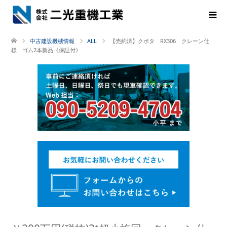
中古建設機械情報
ALL
【売約済】クボタ RX306 クレーン仕
様 ゴム2本新品《保証付》