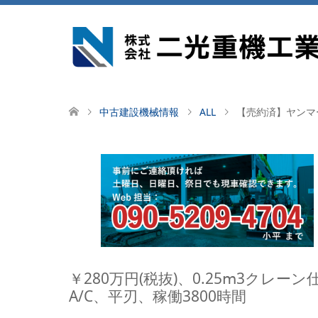
中古建設機械情報
ALL
【売約済】ヤンマー
￥280万円(税抜)、0.25ⅿ3ク
A/C、平刃、稼働3800時間