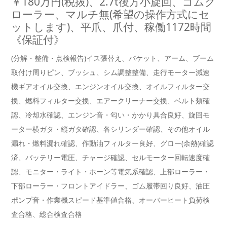
￥180万円(税抜)、2.7t後方小旋回、ゴムク
ローラー、マルチ無(希望の操作方式にセ
ットします)、平爪、爪付、稼働1172時間
《保証付》
(分解・整備・点検報告)イス張替え、バケット、アーム、ブーム
取付け周りピン、ブッシュ、シム調整整備、走行モーター減速
機ギアオイル交換、エンジンオイル交換、オイルフィルター交
換、燃料フィルター交換、エアークリーナー交換、ベルト類確
認、冷却水確認、エンジン音・匂い・かかり具合良好、旋回モ
ーター横ガタ・縦ガタ確認、各シリンダー確認、その他オイル
漏れ・燃料漏れ確認、作動油フィルター良好、グロー(余熱)確認
済、バッテリー電圧、チャージ確認、セルモーター回転速度確
認、モニター・ライト・ホーン等電気系確認、上部ローラー・
下部ローラー・フロントアイドラー、ゴム履帯回り良好、油圧
ポンプ音・作業機スピード基準値合格、オーバーヒート負荷検
査合格、総合検査合格